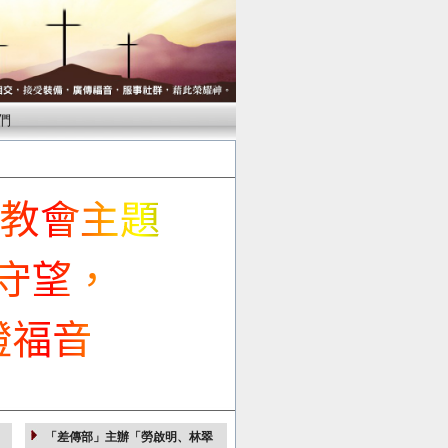
們
年度教會主題
守望，
證福音
「差傳部」主辦「勞啟明、林翠