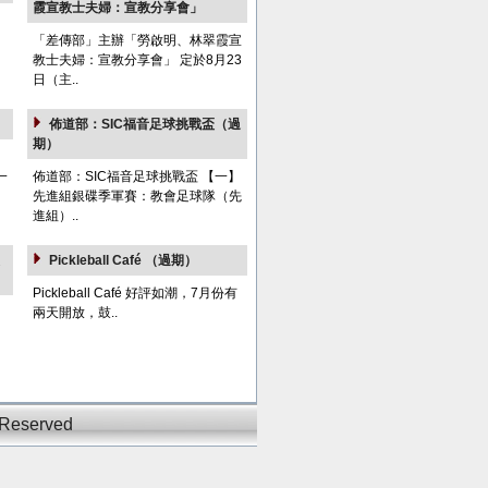
霞宣教士夫婦：宣教分享會」
：
「差傳部」主辦「勞啟明、林翠霞宣
教士夫婦：宣教分享會」 定於8月23
日（主..
佈道部：SIC福音足球挑戰盃（過
期）
一
佈道部：SIC福音足球挑戰盃 【一】
先進組銀碟季軍賽：教會足球隊（先
進組）..
Pickleball Café （過期）
Pickleball Café 好評如潮，7月份有
兩天開放，鼓..
 Reserved