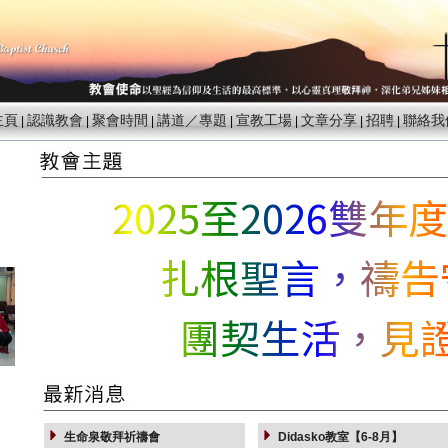
主頁
認識教會
聚會時間
講道／專題
宣教工場
文章分享
招聘
聯絡我
|
|
|
|
|
|
|
2025至2026雙
扎根聖言，禱告
團契生活，見
生命泉敬拜祈禱會
Didasko教室【6-8月】