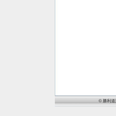
© 勝利道潮語浸