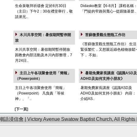
生命泉敬拜祈禱會 定於8月30日
Didasko教室【6-8月】 課程名稱
（主日）下午2：30在禮堂舉行，敬
「門徒的窄路與寬心--從跟隨基督..
請弟兄..
木川共享空間：暑假期間暫停開
苔蘚微景觀生態瓶工作坊
放
《苔蘚微景觀生態瓶工作坊》 生活
木川共享空間：暑假期間暫停開放
緊張繁忙，又想親近綠色植物放鬆
因教會內部活動及木川內部整理，7
下， 不如..
月24日..
主日上午各項聚會使用「簡報」
暑期免費家長講座《認識ASD及
（Powerpoint）
ADHD及如何支持小朋友》
主日上午各項聚會使用「簡報」
暑期免費家長講座《認識ASD及
（Powerpoint） 凡負責「等候
ADHD及如何支持小朋友》 內容：
神」、「..
介紹AS..
[下一頁]
信會 | Victory Avenue Swatow Baptist Church, All Rights